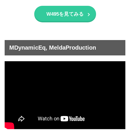
W495を見てみる
MDynamicEq, MeldaProduction