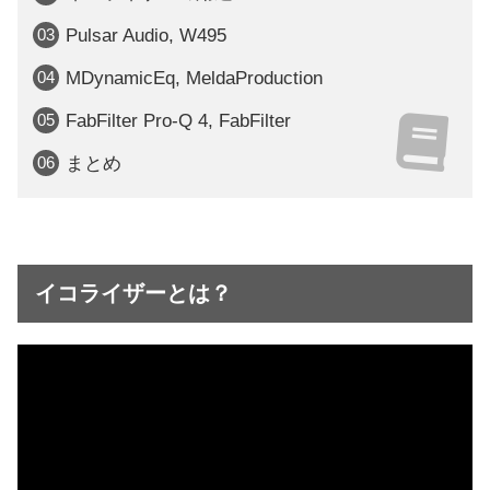
Pulsar Audio, W495
MDynamicEq, MeldaProduction
FabFilter Pro-Q 4, FabFilter
まとめ
イコライザーとは？