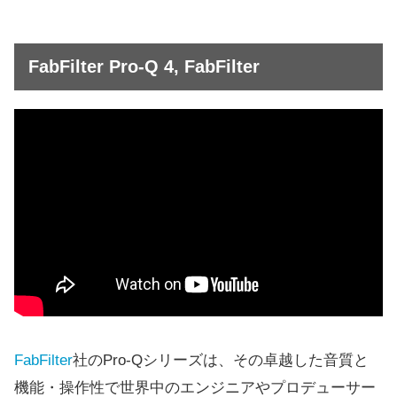
FabFilter Pro-Q 4, FabFilter
FabFilter
社のPro-Qシリーズは、その卓越した音質と
機能・操作性で世界中のエンジニアやプロデューサー