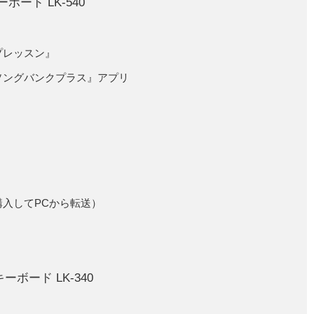
ボード LK-540
プレッスン』
ソングバンクプラス』アプリ
購入してPCから転送）
ーボード LK-340