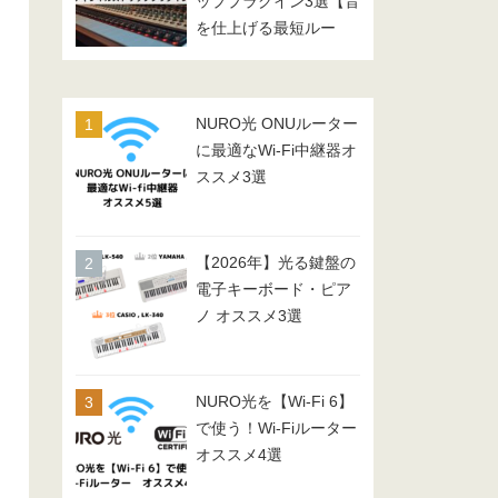
ッププラグイン3選【音
2026/1/10時点
を仕上げる最短ルー
ト】
¥29,500
詳細を見る
NURO光 ONUルーター
に最適なWi-Fi中継器オ
ススメ3選
【2026年】光る鍵盤の
電子キーボード・ピア
¥32,900
詳細を見る
ノ オススメ3選
NURO光を【Wi-Fi 6】
で使う！Wi-Fiルーター
オススメ4選
¥20,350
詳細を見る