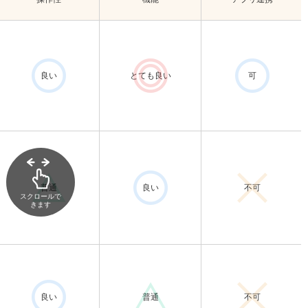
良い
とても良い
可
普通
良い
不可
スクロールで
きます
良い
普通
不可