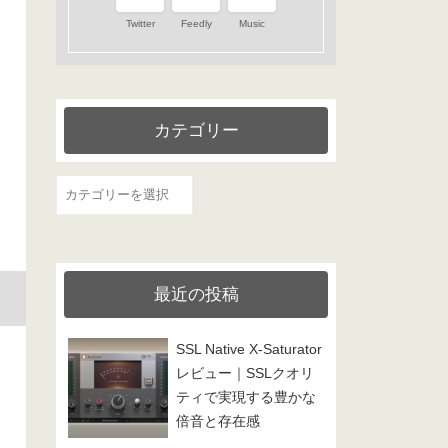
Twitter
Feedly
Music
カテゴリー
カ
テ
ゴ
リ
最近の投稿
ー
SSL Native X-Saturator
レビュー｜SSLクオリ
ティで実現する豊かな
倍音と存在感