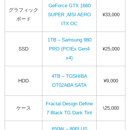
GeForce GTX 1660
グラフィック
SUPER ,MSI AERO
¥33,000
ボード
ITX OC
1TB – Samsung 980
SSD
PRO (PCIEx Gen4
¥25,000
x4)
4TB – TOSHIBA
HDD
¥9,000
DT02ABA SATA
Fractal Design Define
ケース
\25,000
7 Black TG Dark Tint
650W – 80PLUS